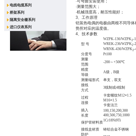
·
可弯曲安装使用；
电线电缆系列
·
测量范围大；
·
机械强度高，耐压性能好；
桥架系列
3、工作原理
隔离安全栅系列
铠装热电偶的电极由两根不同导体
进口仪表系列
势所对应的温度值。
4、技术参数
WZPK-136/WZPK
-
2
WREK-236/WZPK
-
型
号
2
WRNK-436/WZPK
-
2
分度号
Pt100
测量
-200
～
+500
℃
范围
精度
A
级，
B
级
等级
测量端形式
单支，双支
接线
3
线制或
4
线制
方式
卡套螺纹
M12
×
1.5
过程
M16
×
1.5
连接
卡套法兰
插入
100,150,200,300
400,500,750,1000
长度
1Cr18Ni9Ti
保护管材料质
接线盒材质
铸铝合金不锈钢
防护