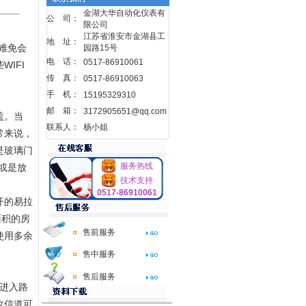
金湖大华自动化仪表有
公 司：
限公司
江苏省淮安市金湖县工
地 址：
难免会
园路15号
电 话：
0517-86910061
IFI
传 真：
0517-86910063
手 机：
15195329310
邮 箱：
3172905651@qq.com
盖。当
联系人：
杨小姐
常来说，
是玻璃门
服务热线
或是放
技术支持
0517-86910061
开的易拉
面积的房
售前服务
使用多余
售中服务
售后服务
。进入路
改信道可