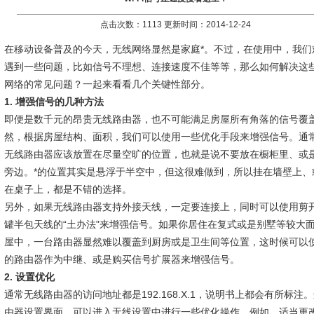
点击次数：1113 更新时间：2014-12-24
在移动设备普及的今天，无线网络显然是家庭*。不过，在使用中，我们
遇到一些问题，比如信号不理想、连接速度不佳等等，那么如何解决这些W
网络的常见问题？一起来看看几个关键性部分。
1. 增强信号的几种方法
即便是数千元的昂贵无线路由器，也不可能满足房屋所有角落的信号覆
然，根据房屋结构、面积，我们可以使用一些优化手段来增强信号。通
无线路由器应该放置在尽量空旷的位置，也就是说不要放在橱柜里、或
旁边。*的位置其实是悬浮于半空中，但这很难做到，所以挂在墙壁上、
在桌子上，都是不错的选择。
另外，如果无线路由器支持外接天线，一定要连接上，同时可以使用剪
罐半包天线的“土办法"来增强信号。如果你居住在复式或是别墅等较大
屋中，一台路由器显然难以覆盖到厨房或是卫生间等位置，这时候可以
的路由器作为中继、或是购买信号扩展器来增强信号。
2. 设置优化
通常无线路由器的访问地址都是192.168.X.1，说明书上都会有所标注
由器设置界面，可以进入无线设置中进行一些优化操作。例如，适当更