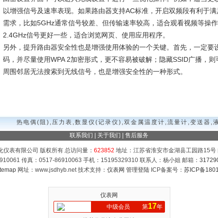
以增强信号及速率表现。如果路由器支持AC标准，开启双频段有利于满
需求，比如5GHz通常信号较差、但传输速率较高，适合观看视频等操
2.4GHz信号更好一些，适合浏览网页、使用应用程序。
另外，提升路由器安全性也是增强使用体验的一个关键。首先，一定要
码，并尽量使用WPA 2加密形式，更不容易被破解；隐藏SSID广播，则
周围邻居无法搜索到无线信号，也是增强安全性的一种形式。
热电偶(阻),压力表,数显仪(记录仪),双金属温度计,流量计,变送器,液
联系我们
|
关于我们
|
售后服务
化仪表有限公司 版权所有 总访问量：
623852
地址：江苏省淮安市金湖县工园路15号 邮
910061 传真：0517-86910063 手机：15195329310 联系人：杨小姐 邮箱：
31729
temap
网址：www.jsdhyb.net 技术支持：
仪表网
管理登陆
ICP备案号：
苏ICP备1801
仪表网
17
中级会员
第
年