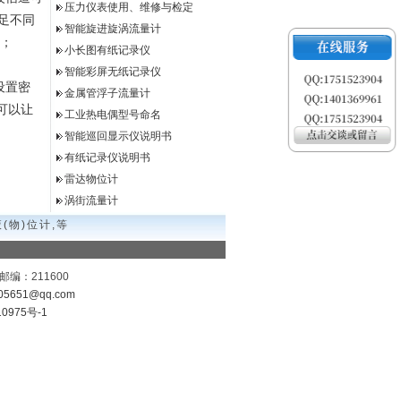
压力仪表使用、维修与检定
足不同
智能旋进旋涡流量计
作；
小长图有纸记录仪
智能彩屏无纸记录仪
设置密
金属管浮子流量计
可以让
工业热电偶型号命名
智能巡回显示仪说明书
有纸记录仪说明书
雷达物位计
涡街流量计
(物)位计,等
编：211600
05651@qq.com
0975号-1