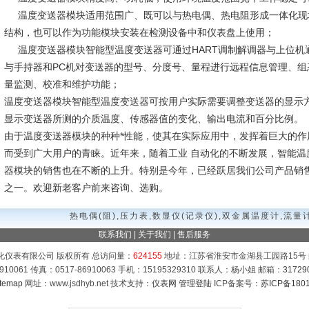
温度变送器模块适用范围广、既可以与热电偶、热电阻形成一体化现
结构，也可以作为功能模块安装在检测设备中和仪表盘上使用；
温度变送器模块智能型温度变送器可通过HART调制解调器与上位机
与手持器和PC机对变送器的型号、分度号、量程进行远程信息管理、组
量监测、校准和维护功能；
温度变送器模块智能型温度变送器可按用户实际需要调整变送器的显示
显示变送器所测的介质温度、传感器值的变化、输出电流和百分比例。
由于温度变送器模块的种种*性能，使其在实际应用中，发挥着巨大的作
而受到广大用户的青睐。近年来，随着工业 自动化的不断发展，智能温
器模块的销售也在不断的上升。特别是今年，已经跃居我们公司产品销
之一。欢迎新老客户前来咨询、选购。
热电偶(阻),压力表,数显仪(记录仪),双金属温度计,流量计
联系我们
|
关于我们
|
售后服务
化仪表有限公司 版权所有 总访问量：
624155
地址：江苏省淮安市金湖县工园路15号 邮
910061 传真：0517-86910063 手机：15195329310 联系人：杨小姐 邮箱：
31729
temap
网址：www.jsdhyb.net 技术支持：
仪表网
管理登陆
ICP备案号：
苏ICP备1801