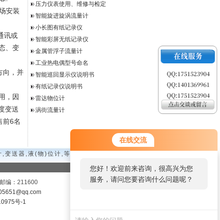
压力仪表使用、维修与检定
场安装
智能旋进旋涡流量计
小长图有纸记录仪
通讯或
智能彩屏无纸记录仪
态、变
金属管浮子流量计
工业热电偶型号命名
方向，并
智能巡回显示仪说明书
有纸记录仪说明书
用，因
雷达物位计
度变送
涡街流量计
售前6名
在线交流
,变送器,液(物)位计,等
您好！欢迎前来咨询，很高兴为您
服务，请问您要咨询什么问题呢？
编：211600
05651@qq.com
0975号-1