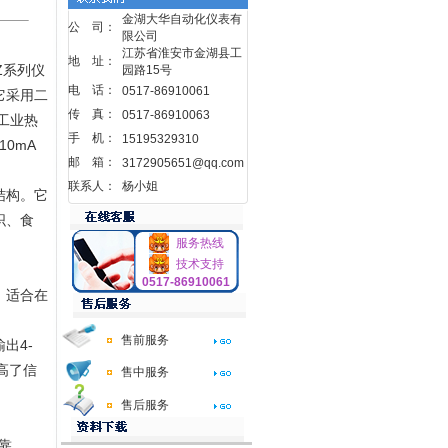
金湖大华自动化仪表有
公 司：
限公司
江苏省淮安市金湖县工
地 址：
Z系列仪
园路15号
电 话：
0517-86910061
它采用二
传 真：
0517-86910063
工业热
手 机：
15195329310
0mA
邮 箱：
3172905651@qq.com
联系人：
杨小姐
结构。它
织、食
服务热线
技术支持
0517-86910061
、适合在
售前服务
出4-
高了信
售中服务
售后服务
靠.