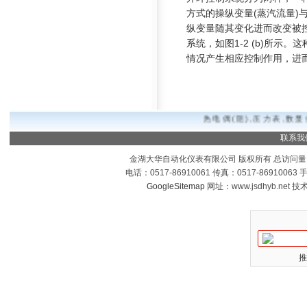
方式的操
纵变量
(
蒸汽流量
)
纵变量随其变化进而
改变被
系统，如图
1-2 (b)
所示。这
情况产生相应控制作用，进
热电偶(阻),压力表,数显
联系我
金湖大华自动化仪表有限公司 版权所有 总访问量
电话：0517-86910061 传真：0517-8691006
GoogleSitemap
网址：www.jsdhyb.net 
推