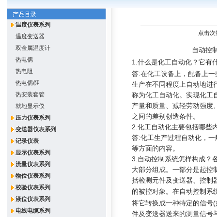
温度仪表系列
点击次数
温度变送器
双金属温度计
自动控制系统
热电偶
1.
什么是化工自动化？它有
热电阻
答
:
在化工设备上，配备上一
热电偶/阻
生产在不
同程度上自动地进
热安装套管
称为化工自动化。
实现化工
产量和质量、减轻劳动强
度
就地显示仪
之间的差别创造条件。
压力仪表系列
2.
化工自动化主要包括哪些
变送器仪表系列
答
:
化工生产过程自动化，一
记录仪表
等方面的
内容。
显示仪表系列
3.
自动控制系统怎样构成？
流量仪表系列
大部分组成。一部分是起控
物位仪表系列
括检测元件及变送器、控制
校验仪表系列
的被控对象。
在自动控制系
液位仪表系列
将它转换成一种特定
的信号
(
电线电缆系列
件及变送器送来的测量信号