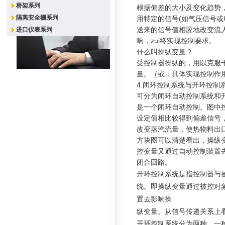
桥架系列
根据偏差的大小及变化趋势
隔离安全栅系列
用特定的信号
(
如气压信号或
送来的信号值相应地改变流
进口仪表系列
响，zui终实现控制要求。
什么叫操纵变量？
受控制器操纵的，用以克服
量。
（或：
具体实现控制作
4.
闭环控制系统与开环控制
可分为闭环自动控制系统和
是一个闭环自动控制。图中
设
定值相比较得到偏差信号
改变蒸汽流量，
使热物料出
方块图可以清楚看出，操纵
控变量又通过自动控制装置
闭合回路。
开环控制系统是指控制器与
统。即操纵变量通过被控对
置去影响操
纵变量。从信号传递关系上
开环控制系统分为两种，一