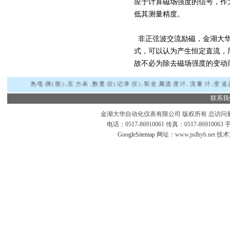
应于计算磁场强度的信号，作
低其测量精度。
非正弦波交流励磁，金湖大华
式，可以认为产生恒定直流，
故不必为除去磁场强度的变动
热电偶(阻),压力表,数显仪(记录仪),双金属温度计,流量计,变送器
联系我
金湖大华自动化仪表有限公司 版权所有 总访问
电话：0517-86910061 传真：0517-869100
GoogleSitemap
网址：www.jsdhyb.net 