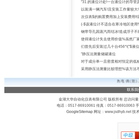
"31.的液位计处!一台液位计的导
以装满一辆汽车!且安装工作量较大
次仪表$的购置费用加上安装费用!
(-$该液位计不适合在寒冷地区使
钢带导孔因蒸汽而结冰!造成浮子不
使得液位计失去使用价值%虽然厂家
们曾先后安装过几十台456*!("$
"静压法测量储罐液位
对于成分单一且密度相对恒定的低粘
采用静压法测量比较理想%该方法不
热电偶(阻)
联系我
金湖大华自动化仪表有限公司 版权所有 总访问量
电话：0517-86910061 传真：0517-8691006
GoogleSitemap
网址：www.jsdhyb.net 