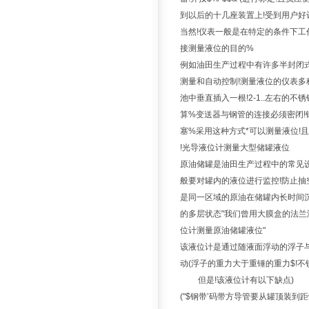
到以后的十几座装置上!受到用户好
当然!仪表一般是在特定的条件下工
接测量液位的目的%
例如油田生产过程中有许多半封闭式
测量和自动控制!测量液位的仪表多
池中垂直插入一根!2-1..左右的不
算%变送器与钢管的连接必须密闭!
塞%采用这种方式*可以测量液位!
!光导液位计测量大型储罐液位
原油储罐是油田生产过程中的常见设
般要对罐内的液位进行监控!防止抽
是同一区域的原油在储罐内长时间沉
的多层状态"我们曾用大膜盒的法兰
位计测量原油储罐液位"
该液位计是通过随液面浮动的浮子与
动(浮子的重力大于重锤的重力$!
但是!该液位计有以下缺点)
("$钢带’码带方导管要从罐顶装到