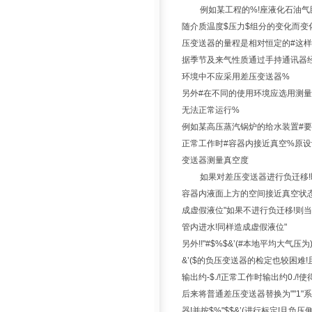
例如某工程的%!座液化石油气
随介质温度$压力$组分的变化而变
压变送器的量程是相对恒定的#这样
据季节及来气性质通过手持通讯器
环境中不应采用差压变送器%
另外#在不同的使用环境应选用测量
无法正常运行%
例如某高压蒸汽锅炉的给水装置#要
正常工作时#容器内接近真空%原
变送器测量真空度
如果对差压变送器进行负迁移!
容器内液面上方的空间接近真空状态
成虚假液位"如果不进行负迁移!则
管内进水!同样造成虚假液位"
另外!!"#$%$&’(#本地平均大气压为)*
&’($的负压变送器的检定也较困难
输出约-$./!正常工作时输出约0.
后来将普通差压变送器替换为""1
器!并按$%"$$&’(进行标定!且