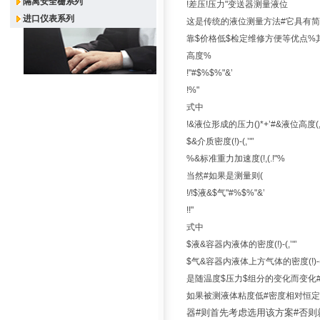
隔离安全栅系列
!差压!压力"变送器测量液位
进口仪表系列
这是传统的液位测量方法#它具有简
靠$价格低$检定维修方便等优点%其
高度%
!"#$%$%"&’
!%"
式中
!&液位形成的压力()*+’#&液位高度(,
$&介质密度(!)-(,’"’
%&标准重力加速度(!,(.!"%
当然#如果是测量则(
!/!$液&$气"#%$%"&’
!!"
式中
$液&容器内液体的密度(!)-(,’"’
$气&容器内液体上方气体的密度(!)
是随温度$压力$组分的变化而变化
如果被测液体粘度低#密度相对恒定
器#则首先考虑选用该方案#否则