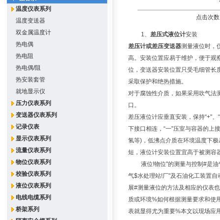
温度仪表系列
点击次数：
温度变送器
双金属温度计
1、
差压式液位计
安装
热电偶
差压计或差压变送器
测量液位时，
热电阻
高。安装位置应易于维护，便于观
热电偶/阻
位，变送器安装位置只受毛细管长度
热安装套管
采取保护和绝热措施。
就地显示仪
对于腐蚀性介质，如果采用吹气法
压力仪表系列
口。
变送器仪表系列
差压液位计应垂直安装，保持“+"、
记录仪表
下接口相连，“一"压室与容器的上
显示仪表系列
氢等)，低沸点介质在环境温度下
流量仪表系列
短，液位计安装位置宜高于被测容
物位仪表系列
液位!物位"的测量与控制#是油
校验仪表系列
气$水处理站!厂"及石油化工装置
液位仪表系列
展#测量液位的方法及相应的仪表
电线电缆系列
质或环境%如何根据测量要求和使用
桥架系列
表就显得尤为重要%本文以现场应用