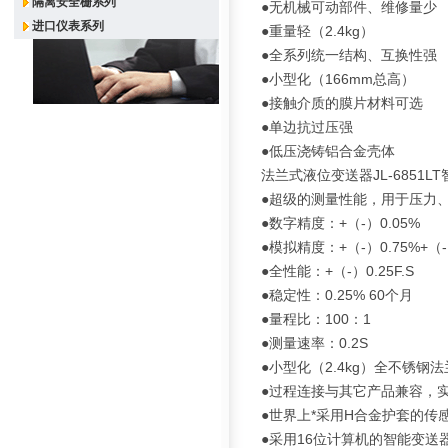
隔离安全栅系列
●无机械可动部件、维修量少
进口仪表系列
●重量轻（2.4kg）
●全系列统一结构、互换性强
●小型化（166mm总高）
●接触介质的膜片材料可选
●单边抗过压强
●低压浇铸铝合金壳体
法兰式液位变送器JL-6851L
●超级的测量性能，用于压力
●数字精度：+（-）0.05%
●模拟精度：+（-）0.75%+（-）
●全性能：+（-）0.25F.S
●稳定性：0.25% 60个月
●量程比：100：1
●测量速率：0.2S
●小型化（2.4kg）全不锈钢
●过程连接与其它产品兼容，实
●世界上*采用H合金护套的
●采用16位计算机的智能变送