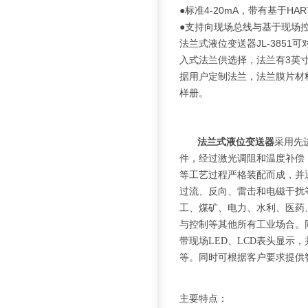
●标准4-20mA，带有基于H
●支持向现场总线与基于现场
法兰式液位变送器JL-385
入式法兰供选择，法兰有3英寸或
据用户定制法兰，法兰膜片材
样册。
法兰式液位变送器
采用先
件，经过激光调阻和温度补偿
等工艺过程严格装配而成，并
过流、反向、雷击和电磁干扰
工、煤矿、电力、水利、医药
与控制等其他所有工业场合。
带现场LED、LCD表头显示，
等。同时可根据客户要求提供智
主要