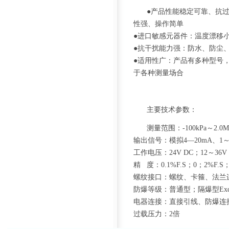
●产品性能稳定可靠、抗
性强、操作简单
●进口敏感元器件：温度漂移
●抗干扰能力强：防水、防尘
●适用性广：产品有多种型号
于各种测量场合
主要技
测量范围：-100kPa～2.0M
输出信号：模拟4—20mA、1～
工作电压：24V DC；12～36V D
精 度：0.1%F.S；0；2%F.S；0
螺纹接口：螺纹、卡箍、法兰连
防爆等级：普通型；隔爆型ExdII
电器连接：直接引线、防爆连接
过载压力：2倍