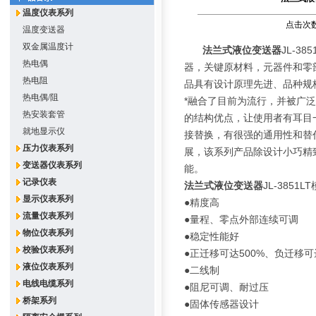
温度仪表系列
点击次数：
温度变送器
双金属温度计
法兰式液位变送器
JL-3
热电偶
器，关键原材料，元器件和零
热电阻
品具有设计原理先进、品种规
热电偶/阻
*融合了目前为流行，并被广泛
热安装套管
的结构优点，让使用者有耳目
就地显示仪
接替换，有很强的通用性和替
压力仪表系列
展，该系列产品除设计小巧精
变送器仪表系列
能。
记录仪表
法兰式液位变送器
JL-3851
显示仪表系列
●精度高
流量仪表系列
●量程、零点外部连续可调
物位仪表系列
●稳定性能好
校验仪表系列
●正迁移可达500%、负迁移可
液位仪表系列
●二线制
电线电缆系列
●阻尼可调、耐过压
桥架系列
●固体传感器设计