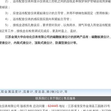
2）、远传配套仪表和显示仪表或工控机之间的连线是单独穿保护管铺设或用屏
缆铺设；
3）、应使远传配套仪表紧贴液位计的主导管，并用不锈钢包箍固定（禁用铁箍
4）、远传配套仪表的感应面应面向和紧贴主导管；
5）、接线盒进线孔敷设后，要求密封良好，以免雨水、潮气等侵入而使远传配
能正常工作，接线盒在检查调试完成后，要及时盖上、盖好。
江苏金湖大华自动化仪表有限公司的磁翻板液位计的抓哟产品有：磁翻板液位计
管液位计、内装式液位计、顶装式液位计、防腐型液位计等。
,双金属温度计,流量计,变送器,液(物)位计,等
联系我们
|
关于我们
|
售后服务
化仪表有限公司 版权所有 总访问量：
624445
地址：江苏省淮安市金湖县工园路15号 邮