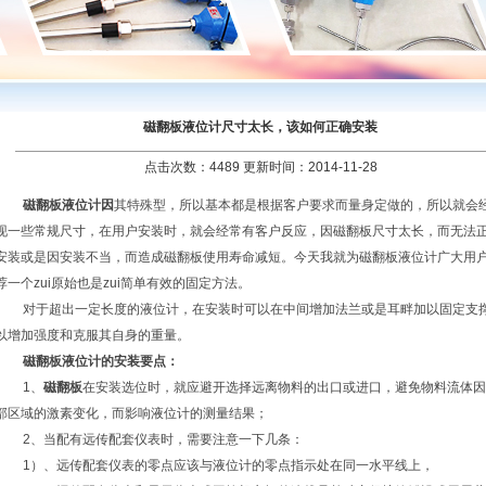
磁翻板液位计尺寸太长，该如何正确安装
点击次数：4489 更新时间：2014-11-28
磁翻板液位计因
其特殊型，所以基本都是根据客户要求而量身定做的，所以就会
现一些常规尺寸，在用户安装时，就会经常有客户反应，因磁翻板尺寸太长，而无法
安装或是因安装不当，而造成磁翻板使用寿命减短。今天我就为磁翻板液位计广大用
荐一个zui原始也是zui简单有效的固定方法。
对于超出一定长度的液位计，在安装时可以在中间增加法兰或是耳畔加以固定支
以增加强度和克服其自身的重量。
磁翻板液位计的安装要点：
1、
磁翻板
在安装选位时，就应避开选择远离物料的出口或进口，避免物料流体因
部区域的激素变化，而影响液位计的测量结果；
2、当配有远传配套仪表时，需要注意一下几条：
1）、远传配套仪表的零点应该与液位计的零点指示处在同一水平线上，