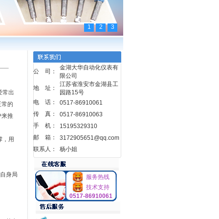
1
2
3
金湖大华自动化仪表有
公 司：
限公司
江苏省淮安市金湖县工
地 址：
经常出
园路15号
电 话：
0517-86910061
正常的
传 真：
0517-86910063
户来推
手 机：
15195329310
邮 箱：
3172905651@qq.com
撑，用
联系人：
杨小姐
自身局
服务热线
技术支持
0517-86910061