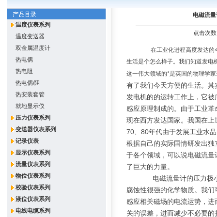
电磁流量
温度仪表系列
点击次数：
温度变送器
双金属温度计
在工业化进程高度发达的今
热电偶
生活是个怎么样子。我们知道发电
热电阻
这一伟大领域的*是英国的物理学家
热电偶/阻
有了我们今天方便的生活。其
热安装套管
发电机的的运转工作上，它被
就地显示仪
感应原理制成的。由于工业革
压力仪表系列
现在西方发达国家。我国在上
变送器仪表系列
70、80年代由于发展工业水
记录仪表
根据自己的实际国情研发出独
显示仪表系列
于各个领域，可以说电磁流量
流量仪表系列
了巨大的力量。
物位仪表系列
电磁流量计的压力极小
校验仪表系列
腐蚀性很强的化学物质。我们
液位仪表系列
感应相关磁场的电流运势，进
电线电缆系列
关的误差，进而减少不必要的