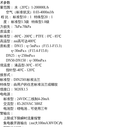
术参数
量范围： 水（20℃）1-200000L/h
气（标准状况）0.03-4000m3/h
 程 比： 标准型10：1 特殊型20：1
 度： 标准型1.5级 特殊型1.0级
力损失： 7kPa-70kPa
质温度：
准型：-80℃ - 200℃；PTFE：0℃ - 85℃
温型：zui高可达400℃
质粘度： DN15：η<5mPa.s（F15.1-F15.3）
<30mPa.s（F15.4-F15.8）
N25：η<250mPa.s
N50-DN150：η<300mPa.s
境温度： 液晶型-30℃ - 85℃
针型-40℃ - 120℃
接形式：
准型：DIN2501标准法兰
特殊型：由用户的任意标准法兰或螺纹
缆接口： M20X1.5
电电源：
准型：24VDC二线制4-20mA
流型：85-265VAC 50HZ
电池型：锂电池，可使用三年
警输出：
上限或下限瞬时流量报警
电极开路输出（zui大100mA30VDC内