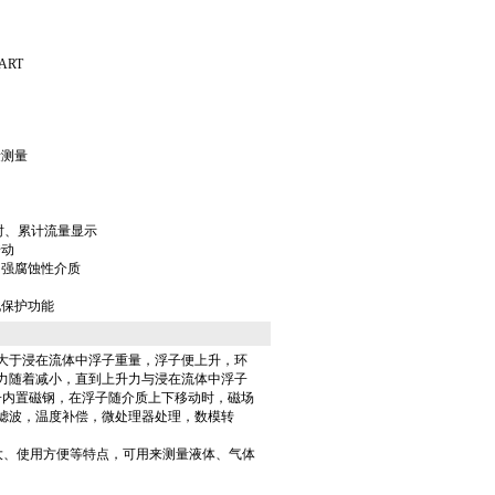
HART
量测量
瞬时、累计流量显示
传动
和强腐蚀性介质
电保护功能
大于浸在流体中浮子重量，浮子便上升，环
力随着减小，直到上升力与浸在流体中浮子
子内置磁钢，在浮子随介质上下移动时，磁场
滤波，温度补偿，微处理器处理，数模转
大、使用方便等特点，可用来测量液体、气体