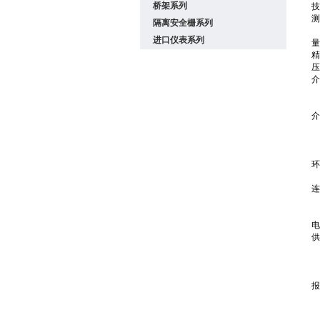
桥架系列
技
测
隔离安全栅系列
空
进口仪表系列
量
精
压
介
标
高
介
η
D
D
环
指
连
标
电
供
标
交
报
集