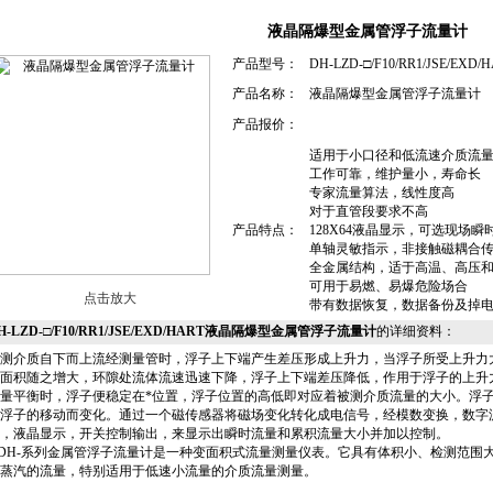
液晶隔爆型金属管浮子流量计
产品型号：
DH-LZD-□/F10/RR1/JSE/EXD/
产品名称：
液晶隔爆型金属管浮子流量计
产品报价：
适用于小口径和低流速介质流
工作可靠，维护量小，寿命长
专家流量算法，线性度高
对于直管段要求不高
产品特点：
128X64液晶显示，可选现场
单轴灵敏指示，非接触磁耦合
全金属结构，适于高温、高压
可用于易燃、易爆危险场合
点击放大
带有数据恢复，数据备份及掉
H-LZD-□/F10/RR1/JSE/EXD/HART液晶隔爆型金属管浮子流量计
的详细资料：
测介质自下而上流经测量管时，浮子上下端产生差压形成上升力，当浮子所受上升力
面积随之增大，环隙处流体流速迅速下降，浮子上下端差压降低，作用于浮子的上升
量平衡时，浮子便稳定在*位置，浮子位置的高低即对应着被测介质流量的大小。浮
浮子的移动而变化。通过一个磁传感器将磁场变化转化成电信号，经模数变换，数字
，液晶显示，开关控制输出，来显示出瞬时流量和累积流量大小并加以控制。
H-系列金属管浮子流量计是一种变面积式流量测量仪表。它具有体积小、检测范围
蒸汽的流量，特别适用于低速小流量的介质流量测量。