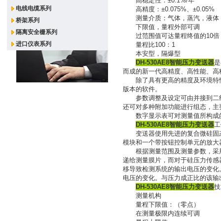
高稳定性：±0.1%/年
电线电缆系列
高精度：±0.075%、±0.05%
测量介质：气体，蒸汽，液体
桥架系列
下限值，量程外部可调
隔离安全栅系列
过范围值可达量程终值的10倍
进口仪表系列
量程比100：1
本安型，隔爆型
DH-530AE8智能压力变送器
是
而成的新一代高精度、高性能、高
除了具有更高的精度及环境特性全
版本的软件。
参数调整及设定可由并接到二线
还可对多种附加功能进行组态，主
数字显示表可对测量值所构成的
DH-530AE8智能压力变送器
工
变送器使用先进的复合微硅固态
模块和一个带按钮控制单元的放大
根据测量范围及测量参数，采用
递给测量膜片，而对于硅压力传感
移导致检测系统的输出电压的变化
电压的变化。与压力成正比的该输
DH-530AE8智能压力变送器
技
测量机构
量程下限值：（零点）
在测量极限内连续可调