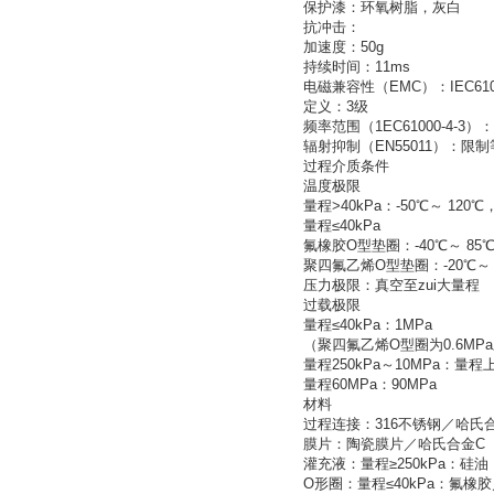
保护漆：环氧树脂，灰白
抗冲击：
加速度：50g
持续时间：11ms
电磁兼容性（EMC）：IEC61000
定义：3级
频率范围（1EC61000-4-3）：2
辐射抑制（EN55011）：限制
过程介质条件
温度极限
量程>40kPa：-50℃～ 12
量程≤40kPa
氟橡胶O型垫圈：-40℃～ 85
聚四氟乙烯O型垫圈：-20℃～ 
压力极限：真空至zui大量程
过载极限
量程≤40kPa：1MPa
（聚四氟乙烯O型圈为0.6MP
量程250kPa～10MPa：量程
量程60MPa：90MPa
材料
过程连接：316不锈钢／哈氏合
膜片：陶瓷膜片／哈氏合金C
灌充液：量程≥250kPa：硅油
O形圈：量程≤40kPa：氟橡